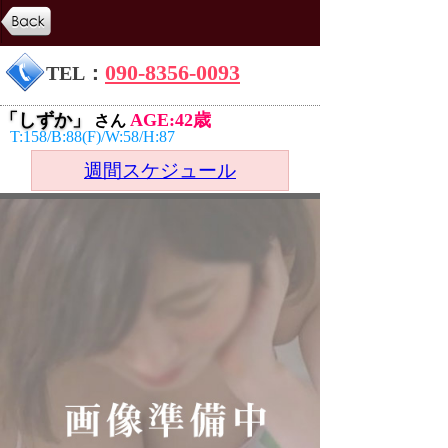
090-8356-0093
TEL：
「しずか」
AGE:42歳
さん
T:158/B:88(F)/W:58/H:87
週間スケジュール