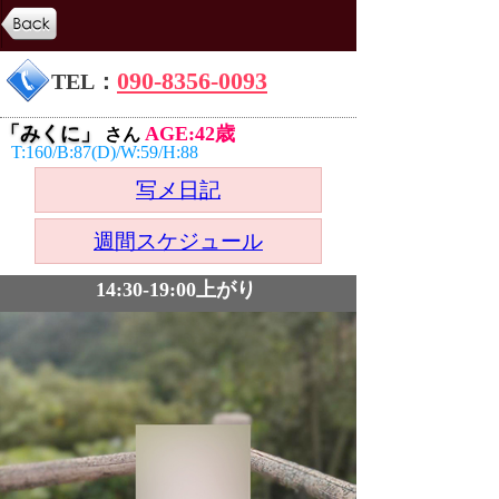
090-8356-0093
TEL：
「みくに」
AGE:42歳
さん
T:160/B:87(D)/W:59/H:88
写メ日記
週間スケジュール
14:30-19:00上がり